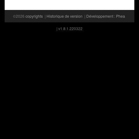
©2026
copyrights
|
Historique de version
|
Développement : Phea
| v1.8.1.220322