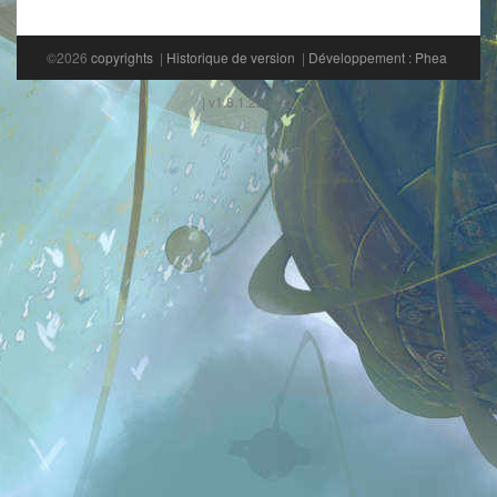
©2026
copyrights
|
Historique de version
|
Développement : Phea
| v1.8.1.220322